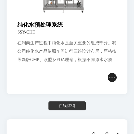
储罐设备
生物制药
实验室
常见问题
EDI电去离子设备
服务网点
行业标准
纯化水预处理系统
配件
加入我们
SSY-CHT
联系我们
在制药生产过程中纯化水是至关重要的组成部分。我
公司纯化水产品依照车间进行三维设计布局，严格按
服务流程
照新版GMP、欧盟及FDA理念，根据不同原水水质，
为客户提供更合理的工艺产品。
在
线
咨
询