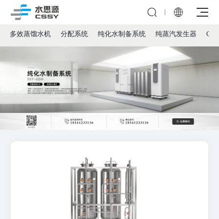


多效蒸馏水机
分配系统
纯化水制备系统
纯蒸汽发生器
CIP
公司介绍
发展历程
全院集中分质供水
社会责任
检验科/病理科
企业会刊
多效蒸馏水机
内镜中心
新闻资讯
分配系统
洗消中心
实验室超纯水系统
纯化水制备系统
血透室
实验室污水处理系统
纯蒸汽发生器
医疗机构
制剂室
动物饮水设备
CIP/SIP模块
科研高校
直饮水
超滤系统
视频教程