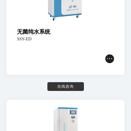
无菌纯水系统
SSY-ED
在
线
咨
询