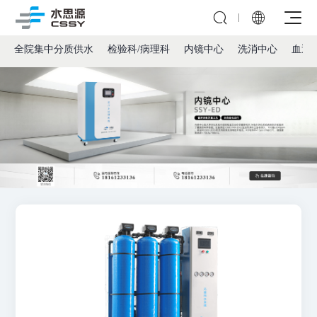


全院集中分质供水
检验科/病理科
内镜中心
洗消中心
血透
公司介绍
发展历程
全院集中分质供水
社会责任
检验科/病理科
企业会刊
多效蒸馏水机
内镜中心
新闻资讯
分配系统
洗消中心
实验室超纯水系统
纯化水制备系统
血透室
实验室污水处理系统
纯蒸汽发生器
医疗机构
制剂室
动物饮水设备
CIP/SIP模块
科研高校
直饮水
超滤系统
视频教程