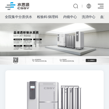


全院集中分质供水
检验科/病理科
内镜中心
洗消中心
血透
公司介绍
发展历程
全院集中分质供水
社会责任
检验科/病理科
企业会刊
多效蒸馏水机
内镜中心
新闻资讯
分配系统
洗消中心
实验室超纯水系统
纯化水制备系统
血透室
实验室污水处理系统
纯蒸汽发生器
医疗机构
制剂室
动物饮水设备
CIP/SIP模块
科研高校
直饮水
超滤系统
视频教程