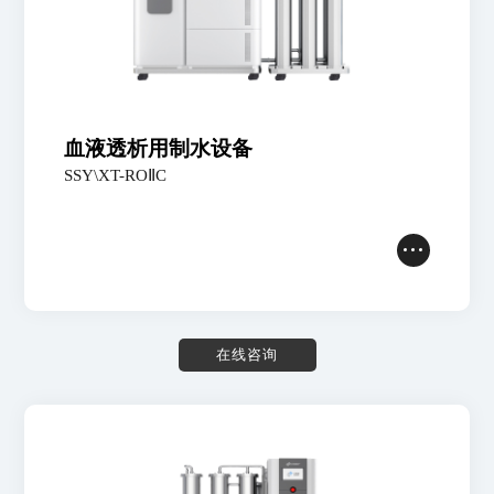
血液透析用制水设备
SSY\XT-ROⅡC
在
线
咨
询