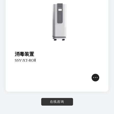
消毒装置
SSY\XT-ROⅡ
在
线
咨
询