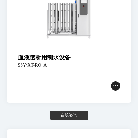
血液透析用制水设备
SSY\XT-ROⅡA
在
线
咨
询