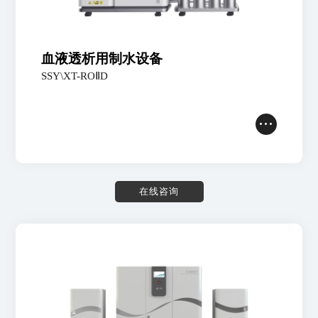
储罐设备
生物制药
实验室
常见问题
EDI电去离子设备
服务网点
行业标准
血液透析用制水设备
配件
加入我们
SSY\XT-ROⅡD
联系我们
服务流程
在
线
咨
询