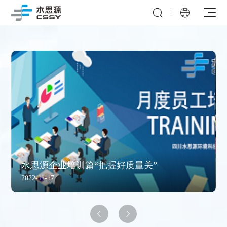


公司介绍
发展历程
全院集中分质供水
社会责任
检验科/病理科
企业会刊
多效蒸馏水机
内镜中心
新闻资讯
分配系统
洗消中心
实验室超纯水系统
水思源企业培训篇“把握好质量关”
纯化水制备系统
2022-11-17
血透室
实验室污水处理系统
纯蒸汽发生器
医疗机构
制剂室
动物饮水设备
CIP/SIP模块
科研高校


直饮水
超滤系统
视频教程