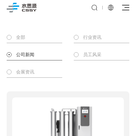


全部
行业资讯
公司介绍
公司新闻
员工风采
发展历程
全院集中分质供水
社会责任
会展资讯
检验科/病理科
企业会刊
多效蒸馏水机
内镜中心
新闻资讯
分配系统
洗消中心
实验室超纯水系统
纯化水制备系统
血透室
实验室污水处理系统
纯蒸汽发生器
医疗机构
制剂室
动物饮水设备
CIP/SIP模块
科研高校
直饮水
超滤系统
视频教程