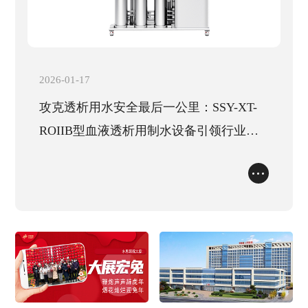
储罐设备
生物制药
实验室
常见问题
EDI电去离子设备
服务网点
行业标准
配件
加入我们
2026-01-17
联系我们
攻克透析用水安全最后一公里：SSY-XT-
服务流程
ROIIB型血液透析用制水设备引领行业技
术升级