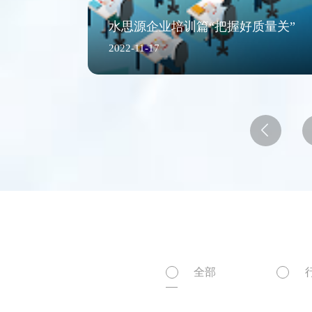
【年会盛典】“水思源”携手十年、共创新篇
水思源企业
水思源企业培训篇“把握好质量关”
2022-11-17
2022-11-17

全部