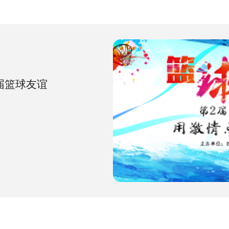
届篮球友谊